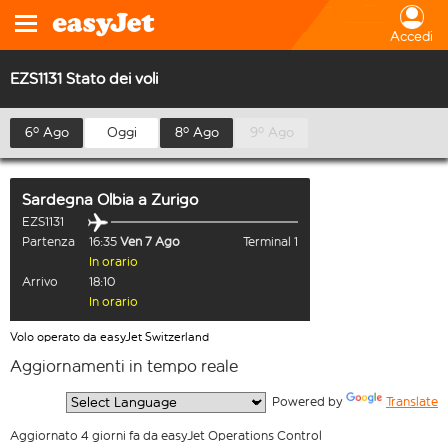
Accedi
EZS1131 Stato dei voli
6º Ago
Oggi
8º Ago
9º Ago
Sardegna Olbia
a
Zurigo
EZS1131
Partenza
16:35
Ven 7 Ago
Terminal 1
In orario
Arrivo
18:10
In orario
Volo operato da easyJet Switzerland
Aggiornamenti in tempo reale
  Powered by 
Translate
Aggiornato 4 giorni fa da easyJet Operations Control