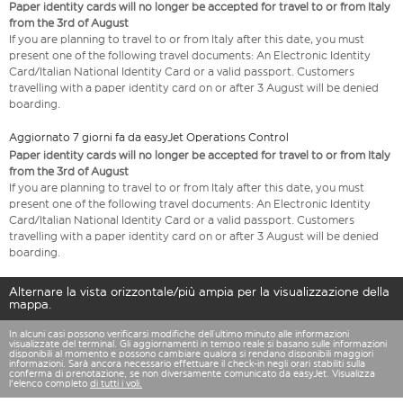
Paper identity cards will no longer be accepted for travel to or from Italy
from the 3rd of August
If you are planning to travel to or from Italy after this date, you must
present one of the following travel documents: An Electronic Identity
Card/Italian National Identity Card or a valid passport. Customers
travelling with a paper identity card on or after 3 August will be denied
boarding.
Aggiornato 7 giorni fa da easyJet Operations Control
Paper identity cards will no longer be accepted for travel to or from Italy
from the 3rd of August
If you are planning to travel to or from Italy after this date, you must
present one of the following travel documents: An Electronic Identity
Card/Italian National Identity Card or a valid passport. Customers
travelling with a paper identity card on or after 3 August will be denied
boarding.
Alternare la vista orizzontale/più ampia per la visualizzazione della
mappa.
In alcuni casi possono verificarsi modifiche dell’ultimo minuto alle informazioni
visualizzate del terminal. Gli aggiornamenti in tempo reale si basano sulle informazioni
disponibili al momento e possono cambiare qualora si rendano disponibili maggiori
informazioni. Sarà ancora necessario effettuare il check-in negli orari stabiliti sulla
conferma di prenotazione, se non diversamente comunicato da easyJet. Visualizza
l'elenco completo
di tutti i voli.