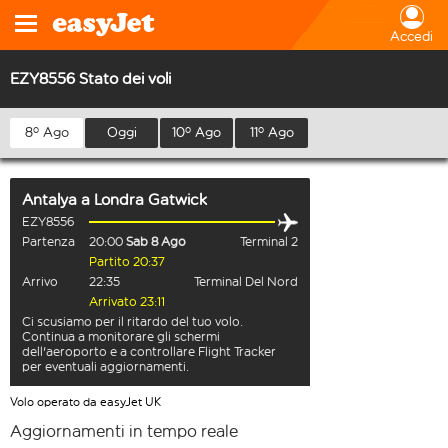
Accedi
EZY8556 Stato dei voli
8º Ago
Oggi
10º Ago
11º Ago
Antalya
a
Londra Gatwick
EZY8556
Partenza
20:00
Sab 8 Ago
Terminal 2
Partito 20:37
Arrivo
22:35
Terminal Del Nord
Arrivato 23:11
Ci scusiamo per il ritardo del tuo volo.
Continua a monitorare gli schermi
dell'aeroporto e a controllare Flight Tracker
per eventuali aggiornamenti.
Volo operato da easyJet UK
Aggiornamenti in tempo reale