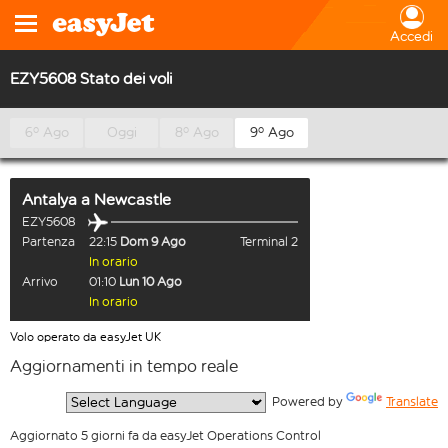
Accedi
EZY5608 Stato dei voli
6º Ago
Oggi
8º Ago
9º Ago
Antalya
a
Newcastle
EZY5608
Partenza
22:15
Dom 9 Ago
Terminal 2
In orario
Arrivo
01:10
Lun 10 Ago
In orario
Volo operato da easyJet UK
Aggiornamenti in tempo reale
  Powered by 
Translate
Aggiornato 5 giorni fa da easyJet Operations Control