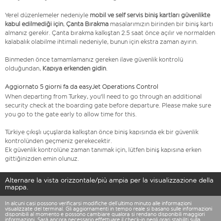
Yerel düzenlemeler nedeniyle
mobil ve self servis biniş kartları güvenlikte
kabul edilmediği için
,
Çanta Bırakma
masalarımızın birinden bir biniş kartı
almanız gerekir. Çanta bırakma kalkıştan 2.5 saat önce açılır ve normalden
kalabalık olabilme ihtimali nedeniyle, bunun için ekstra zaman ayırın.
Binmeden önce tamamlamanız gereken ilave güvenlik kontrolü
olduğundan,
Kapıya erkenden gidin
.
Aggiornato 5 giorni fa da easyJet Operations Control
When departing from Turkey, you'll need to go through an additional
security check at the boarding gate before departure. Please make sure
you go to the gate early to allow time for this.
Türkiye çıkışlı uçuşlarda kalkıştan önce biniş kapısında ek bir güvenlik
kontrolünden geçmeniz gerekecektir.
Ek güvenlik kontrolüne zaman tanımak için, lütfen biniş kapısına erken
gittiğinizden emin olunuz.
Alternare la vista orizzontale/più ampia per la visualizzazione della
mappa.
In alcuni casi possono verificarsi modifiche dell’ultimo minuto alle informazioni
visualizzate del terminal. Gli aggiornamenti in tempo reale si basano sulle informazioni
disponibili al momento e possono cambiare qualora si rendano disponibili maggiori
informazioni. Sarà ancora necessario effettuare il check-in negli orari stabiliti sulla