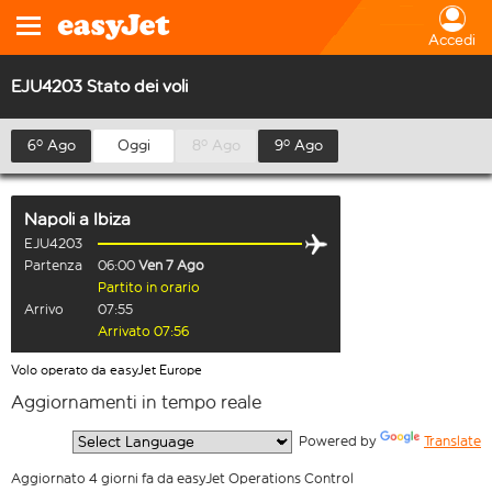
Accedi
EJU4203 Stato dei voli
6º Ago
Oggi
8º Ago
9º Ago
Napoli
a
Ibiza
EJU4203
Partenza
06:00
Ven 7 Ago
Partito in orario
Arrivo
07:55
Arrivato 07:56
Volo operato da easyJet Europe
Aggiornamenti in tempo reale
  Powered by 
Translate
Aggiornato 4 giorni fa da easyJet Operations Control