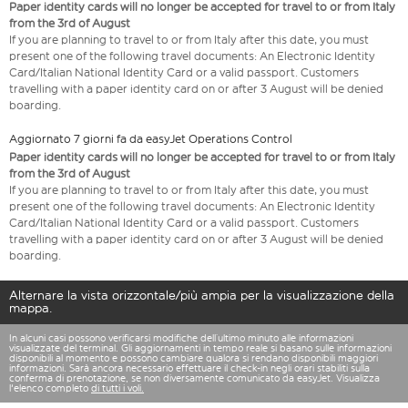
Paper identity cards will no longer be accepted for travel to or from Italy
from the 3rd of August
If you are planning to travel to or from Italy after this date, you must
present one of the following travel documents: An Electronic Identity
Card/Italian National Identity Card or a valid passport. Customers
travelling with a paper identity card on or after 3 August will be denied
boarding.
Aggiornato 7 giorni fa da easyJet Operations Control
Paper identity cards will no longer be accepted for travel to or from Italy
from the 3rd of August
If you are planning to travel to or from Italy after this date, you must
present one of the following travel documents: An Electronic Identity
Card/Italian National Identity Card or a valid passport. Customers
travelling with a paper identity card on or after 3 August will be denied
boarding.
Alternare la vista orizzontale/più ampia per la visualizzazione della
mappa.
In alcuni casi possono verificarsi modifiche dell’ultimo minuto alle informazioni
visualizzate del terminal. Gli aggiornamenti in tempo reale si basano sulle informazioni
disponibili al momento e possono cambiare qualora si rendano disponibili maggiori
informazioni. Sarà ancora necessario effettuare il check-in negli orari stabiliti sulla
conferma di prenotazione, se non diversamente comunicato da easyJet. Visualizza
l'elenco completo
di tutti i voli.