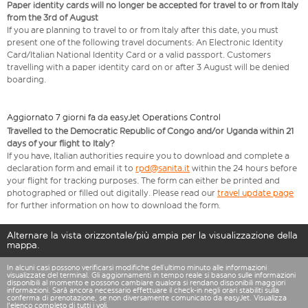
Paper identity cards will no longer be accepted for travel to or from Italy
from the 3rd of August
If you are planning to travel to or from Italy after this date, you must
present one of the following travel documents: An Electronic Identity
Card/Italian National Identity Card or a valid passport. Customers
travelling with a paper identity card on or after 3 August will be denied
boarding.
Aggiornato 7 giorni fa da easyJet Operations Control
Travelled to the Democratic Republic of Congo and/or Uganda within 21
days of your flight to Italy?
If you have, Italian authorities require you to download and complete a
declaration form and email it to
rpd@sanita.it
within the 24 hours before
your flight for tracking purposes. The form can either be printed and
photographed or filled out digitally. Please read our
travel update page
for further information on how to download the form.
Alternare la vista orizzontale/più ampia per la visualizzazione della
mappa.
In alcuni casi possono verificarsi modifiche dell’ultimo minuto alle informazioni
visualizzate del terminal. Gli aggiornamenti in tempo reale si basano sulle informazioni
disponibili al momento e possono cambiare qualora si rendano disponibili maggiori
informazioni. Sarà ancora necessario effettuare il check-in negli orari stabiliti sulla
conferma di prenotazione, se non diversamente comunicato da easyJet. Visualizza
l'elenco completo
di tutti i voli.