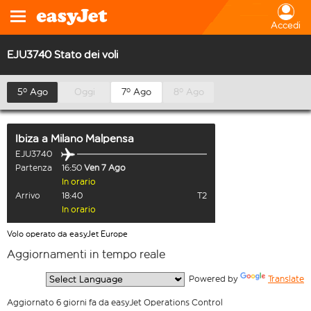
Accedi
EJU3740 Stato dei voli
5º Ago
Oggi
7º Ago
8º Ago
Ibiza
a
Milano Malpensa
EJU3740
Partenza
16:50
Ven 7 Ago
In orario
Arrivo
18:40
T2
In orario
Volo operato da easyJet Europe
Aggiornamenti in tempo reale
  Powered by 
Translate
Aggiornato 6 giorni fa da easyJet Operations Control