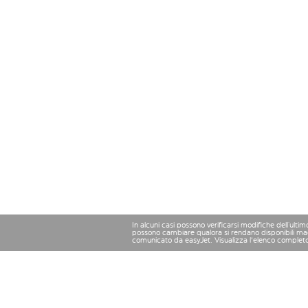
In alcuni casi possono verificarsi modifiche dell’ulti
possono cambiare qualora si rendano disponibili magg
comunicato da easyJet. Visualizza l'elenco complet