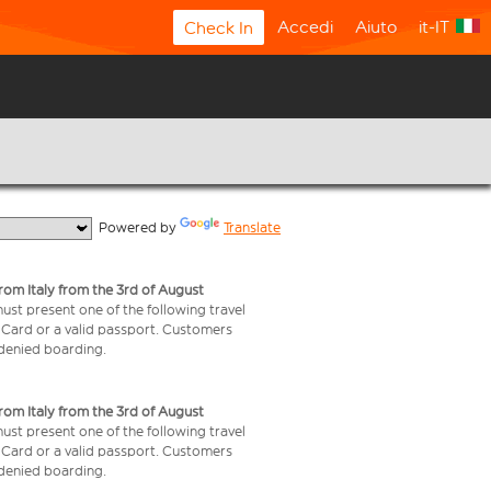
Accedi
Aiuto
it-IT
Check In
  Powered by 
Translate
from Italy from the 3rd of August
 must present one of the following travel
y Card or a valid passport. Customers
e denied boarding.
from Italy from the 3rd of August
 must present one of the following travel
y Card or a valid passport. Customers
e denied boarding.