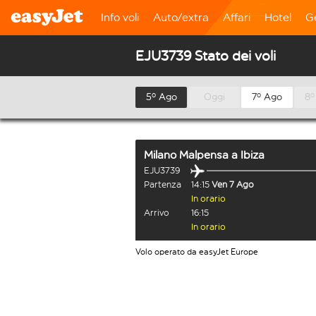
Info voli
Auto/extra
Affari
Hotel
G
EJU3739 Stato dei voli
5º Ago
Oggi
7º Ago
8º
Milano Malpensa
a
Ibiza
EJU3739
Partenza
14:15
Ven 7 Ago
In orario
Arrivo
16:15
In orario
Volo operato da easyJet Europe