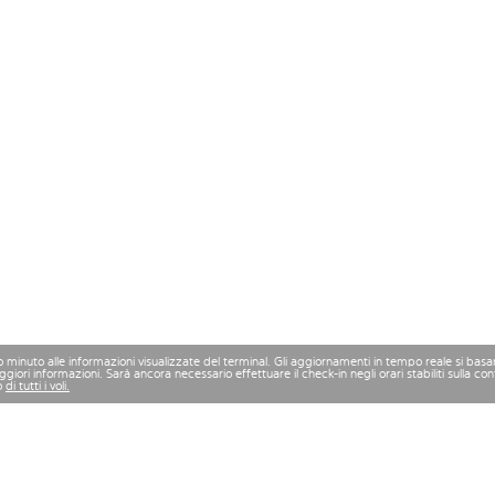
mo minuto alle informazioni visualizzate del terminal. Gli aggiornamenti in tempo reale si bas
iori informazioni. Sarà ancora necessario effettuare il check-in negli orari stabiliti sulla 
o
di tutti i voli.