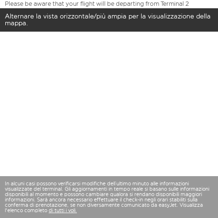
Please be aware that your flight will be departing from Terminal 2
Alternare la vista orizzontale/più ampia per la visualizzazione della
mappa.
In alcuni casi possono verificarsi modifiche dell’ultimo minuto alle informazioni
visualizzate del terminal. Gli aggiornamenti in tempo reale si basano sulle informazioni
disponibili al momento e possono cambiare qualora si rendano disponibili maggiori
informazioni. Sarà ancora necessario effettuare il check-in negli orari stabiliti sulla
conferma di prenotazione, se non diversamente comunicato da easyJet. Visualizza
l'elenco completo
di tutti i voli.