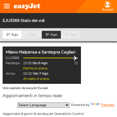
Accedi
EJU3569 Stato dei voli
6º Ago
Oggi
8º Ago
9º Ago
Milano Malpensa
a
Sardegna Cagliari
EJU3569
Partenza
23:05
Gio 6 Ago
T2
Partito in orario
Arrivo
00:35
Ven 7 Ago
Arrivato in orario
Volo operato da easyJet Europe
Aggiornamenti in tempo reale
  Powered by 
Translate
Aggiornato 8 giorni fa da easyJet Operations Control