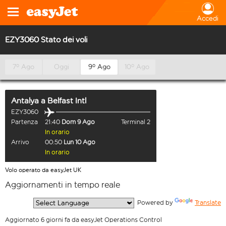
Accedi
EZY3060 Stato dei voli
7º Ago
Oggi
9º Ago
10º Ago
Antalya
a
Belfast Intl
EZY3060
Partenza
21:40
Dom 9 Ago
Terminal 2
In orario
Arrivo
00:50
Lun 10 Ago
In orario
Volo operato da easyJet UK
Aggiornamenti in tempo reale
  Powered by 
Translate
Aggiornato 6 giorni fa da easyJet Operations Control