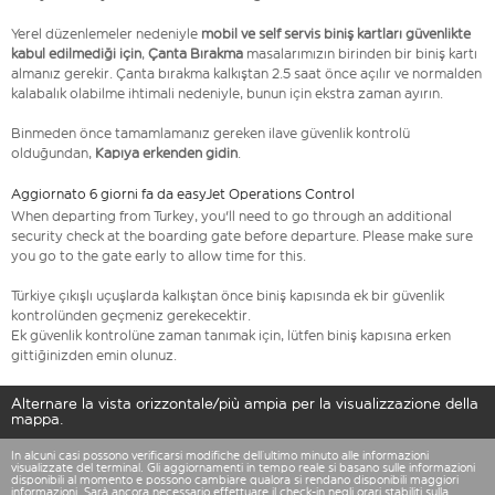
Yerel düzenlemeler nedeniyle
mobil ve self servis biniş kartları güvenlikte
kabul edilmediği için
,
Çanta Bırakma
masalarımızın birinden bir biniş kartı
almanız gerekir. Çanta bırakma kalkıştan 2.5 saat önce açılır ve normalden
kalabalık olabilme ihtimali nedeniyle, bunun için ekstra zaman ayırın.
Binmeden önce tamamlamanız gereken ilave güvenlik kontrolü
olduğundan,
Kapıya erkenden gidin
.
Aggiornato 6 giorni fa da easyJet Operations Control
When departing from Turkey, you'll need to go through an additional
security check at the boarding gate before departure. Please make sure
you go to the gate early to allow time for this.
Türkiye çıkışlı uçuşlarda kalkıştan önce biniş kapısında ek bir güvenlik
kontrolünden geçmeniz gerekecektir.
Ek güvenlik kontrolüne zaman tanımak için, lütfen biniş kapısına erken
gittiğinizden emin olunuz.
Alternare la vista orizzontale/più ampia per la visualizzazione della
mappa.
In alcuni casi possono verificarsi modifiche dell’ultimo minuto alle informazioni
visualizzate del terminal. Gli aggiornamenti in tempo reale si basano sulle informazioni
disponibili al momento e possono cambiare qualora si rendano disponibili maggiori
informazioni. Sarà ancora necessario effettuare il check-in negli orari stabiliti sulla