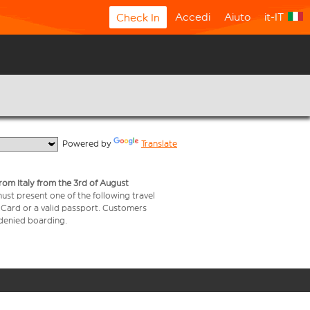
Accedi
Aiuto
it-IT
Check In
  Powered by 
Translate
from Italy from the 3rd of August
 must present one of the following travel
y Card or a valid passport. Customers
e denied boarding.