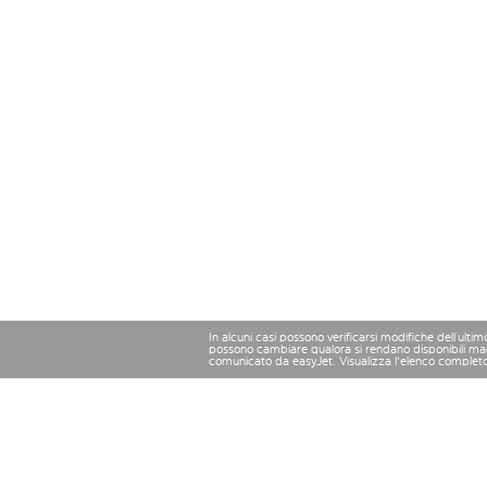
In alcuni casi possono verificarsi modifiche dell’ulti
possono cambiare qualora si rendano disponibili magg
comunicato da easyJet. Visualizza l'elenco complet