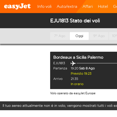
Info voli
Auto/extra
Affari
Hotel
G
EJU1813 Stato dei voli
7º Ago
Oggi
9º Ago
10
Bordeaux
a
Sicilia Palermo
EJU1813
Partenza
19:20
Sab 8 Ago
Previsto 19:23
Arrivo
21:35
In orario
Volo operato da easyJet Europe
Il tuo aereo attualmente non è in volo; vengono mostrati tutti i voli 