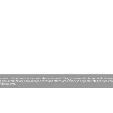
mo minuto alle informazioni visualizzate del terminal. Gli aggiornamenti in tempo reale si bas
iori informazioni. Sarà ancora necessario effettuare il check-in negli orari stabiliti sulla 
o
di tutti i voli.