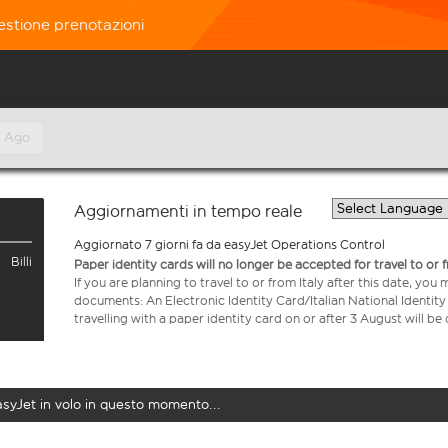
estione prenotazioni
º Ago
Aggiornamenti in tempo reale
Aggiornato 7 giorni fa da easyJet Operations Control
Billi
Paper identity cards will no longer be accepted for travel to or 
If you are planning to travel to or from Italy after this date, you
documents: An Electronic Identity Card/Italian National Identit
travelling with a paper identity card on or after 3 August will b
easyJet in volo in questo momento...