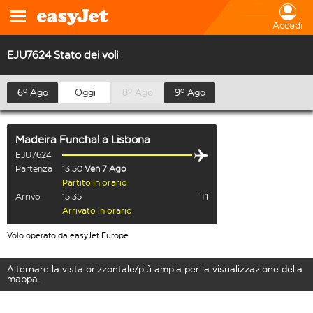
Accedi
EJU7624 Stato dei voli
6º Ago
Oggi
8º Ago
9º Ago
Madeira Funchal
a
Lisbona
EJU7624
Partenza
13:50
Ven 7 Ago
Partito in orario
Arrivo
15:35
T1
Arrivato in orario
Volo operato da easyJet Europe
Alternare la vista orizzontale/più ampia per la visualizzazione della
mappa.