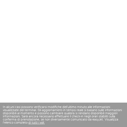
In alcuni casi possono verificarsi modifiche dell’ultimo minuto alle informazioni
visualizzate del terminal. Gli aggiornamenti in tempo reale si basano sulle informazioni
disponibili al momento e possono cambiare qualora si rendano disponibili maggiori
informazioni. Sarà ancora necessario effettuare il check-in negli orari stabiliti sulla
conferma di prenotazione, se non diversamente comunicato da easyJet. Visualizza
l'elenco completo
di tutti i voli.