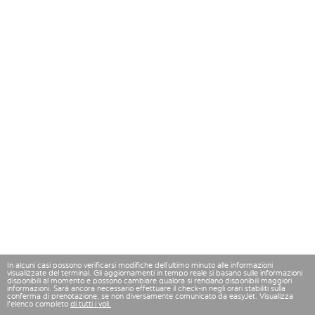
In alcuni casi possono verificarsi modifiche dell’ultimo minuto alle informazioni
visualizzate del terminal. Gli aggiornamenti in tempo reale si basano sulle informazioni
disponibili al momento e possono cambiare qualora si rendano disponibili maggiori
informazioni. Sarà ancora necessario effettuare il check-in negli orari stabiliti sulla
conferma di prenotazione, se non diversamente comunicato da easyJet. Visualizza
l'elenco completo
di tutti i voli.