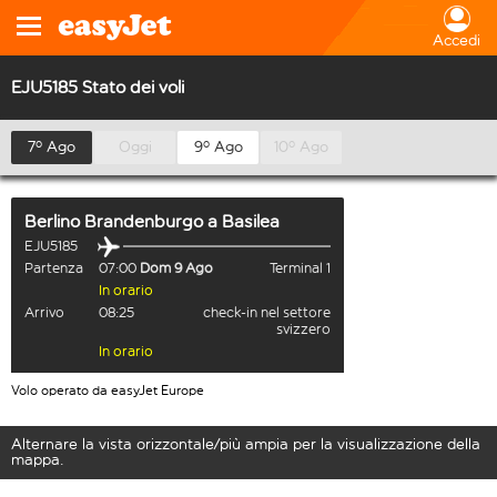
Accedi
EJU5185 Stato dei voli
7º Ago
Oggi
9º Ago
10º Ago
Berlino Brandenburgo
a
Basilea
EJU5185
Partenza
07:00
Dom 9 Ago
Terminal 1
In orario
Arrivo
08:25
check-in nel settore
svizzero
In orario
Volo operato da easyJet Europe
Alternare la vista orizzontale/più ampia per la visualizzazione della
mappa.