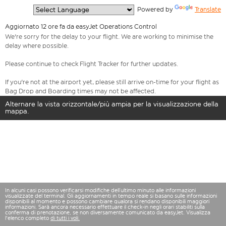
  Powered by 
Translate
Aggiornato 12 ore fa da easyJet Operations Control
We're sorry for the delay to your flight. We are working to minimise the
delay where possible.
Please continue to check Flight Tracker for further updates.
If you're not at the airport yet, please still arrive on-time for your flight as
Bag Drop and Boarding times may not be affected.
Alternare la vista orizzontale/più ampia per la visualizzazione della
mappa.
In alcuni casi possono verificarsi modifiche dell’ultimo minuto alle informazioni
visualizzate del terminal. Gli aggiornamenti in tempo reale si basano sulle informazioni
disponibili al momento e possono cambiare qualora si rendano disponibili maggiori
informazioni. Sarà ancora necessario effettuare il check-in negli orari stabiliti sulla
conferma di prenotazione, se non diversamente comunicato da easyJet. Visualizza
l'elenco completo
di tutti i voli.