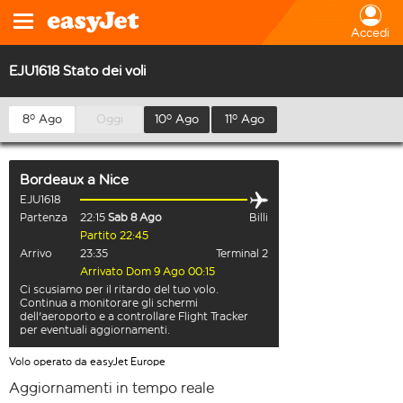
Accedi
EJU1618 Stato dei voli
8º Ago
Oggi
10º Ago
11º Ago
Bordeaux
a
Nice
EJU1618
Partenza
22:15
Sab 8 Ago
Billi
Partito 22:45
Arrivo
23:35
Terminal 2
Arrivato Dom 9 Ago 00:15
Ci scusiamo per il ritardo del tuo volo.
Continua a monitorare gli schermi
dell'aeroporto e a controllare Flight Tracker
per eventuali aggiornamenti.
Volo operato da easyJet Europe
Aggiornamenti in tempo reale