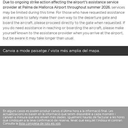
Due to ongoing strike action affecting the airport's assistance service
provider at Palma de Mallorca Airport throughout summer 2026
, services
may be limited during this time. For those who have requested assistance
and are able to safely make their own way to the departure gate and
board the aircraft, please proceed directly to the gate when requested. If
you do need assistance in reaching or boarding the aircraft, please make
yourself known to the assistance provider when you arrive at the airport,
but be aware it may take longer than usual.
Canvia a mode paisatge / vista més amplia del mapa.
En alguns casos es poden produir canvis d’última hora a la informació final. Les
actualitzacions es basen en la informació que tenim disponible a cada moment i
canvien a mesura que ens envien més dades. Igualment hauràs de facturar a les hores
que s’indiquen a la teva confirmació de reserva, llevat que easyJet t’indiqui el contrari.
Consulta la
llista completa de tots els vols
.