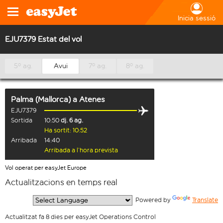
Inicia sessió
EJU7379 Estat del vol
5º ag.
Avui
7º ag.
8º ag.
Palma (Mallorca)
a
Atenes
EJU7379
Sortida
10:50
dj. 6 ag.
Ha sortit: 10:52
Arribada
14:40
Arribada a l’hora prevista
Vol operat per easyJet Europe
Actualitzacions en temps real
  Powered by 
Translate
Actualitzat fa 8 dies per easyJet Operations Control