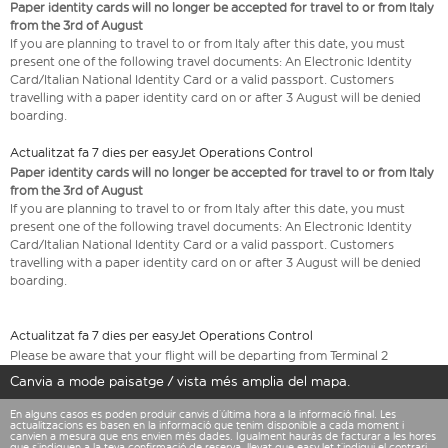
Paper identity cards will no longer be accepted for travel to or from Italy
from the 3rd of August
If you are planning to travel to or from Italy after this date, you must
present one of the following travel documents: An Electronic Identity
Card/Italian National Identity Card or a valid passport. Customers
travelling with a paper identity card on or after 3 August will be denied
boarding.
Actualitzat fa 7 dies per easyJet Operations Control
Paper identity cards will no longer be accepted for travel to or from Italy
from the 3rd of August
If you are planning to travel to or from Italy after this date, you must
present one of the following travel documents: An Electronic Identity
Card/Italian National Identity Card or a valid passport. Customers
travelling with a paper identity card on or after 3 August will be denied
boarding.
Actualitzat fa 7 dies per easyJet Operations Control
Please be aware that your flight will be departing from Terminal 2
Canvia a mode paisatge / vista més amplia del mapa.
En alguns casos es poden produir canvis d’última hora a la informació final. Les
actualitzacions es basen en la informació que tenim disponible a cada moment i
canvien a mesura que ens envien més dades. Igualment hauràs de facturar a les hores
que s’indiquen a la teva confirmació de reserva, llevat que easyJet t’indiqui el contrari.