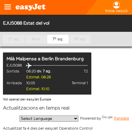
Inicia sessió
EJU5088 Estat del vol
5º ag.
Avui
7º ag.
8º ag.
Milà Malpensa
a
Berlin Brandenburg
EJU5088
Sortida
08:20
dv. 7 ag.
T2
Estimat: 08:28
Arribada
10:05
Terminal 1
Estimat: 10:10
Vol operat per easyJet Europe
Actualitzacions en temps real
  Powered by 
Translate
Actualitzat fa 4 dies per easyJet Operations Control