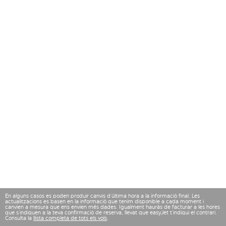
En alguns casos es poden produir canvis d’última hora a la informació final. Les
actualitzacions es basen en la informació que tenim disponible a cada moment i
canvien a mesura que ens envien més dades. Igualment hauràs de facturar a les hores
que s’indiquen a la teva confirmació de reserva, llevat que easyJet t’indiqui el contrari.
Consulta la
llista completa de tots els vols
.