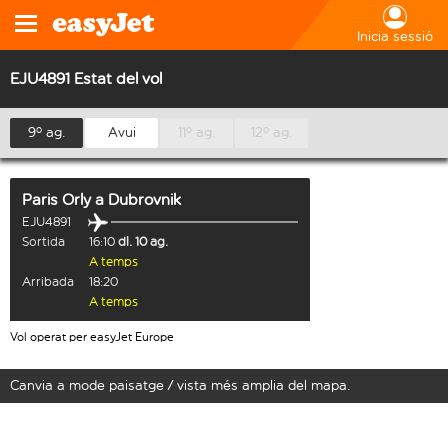
Inicia sessió
EJU4891 Estat del vol
9º ag.
Avui
11º ag.
12º ag.
Paris Orly
a
Dubrovnik
EJU4891
Sortida
16:10
dl. 10 ag.
A temps
Arribada
18:20
A temps
Vol operat per easyJet Europe
Canvia a mode paisatge / vista més amplia del mapa.