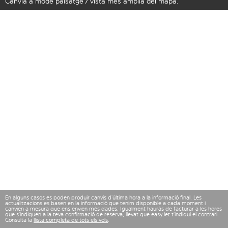
Canvia a mode paisatge / vista més amplia del mapa.
En alguns casos es poden produir canvis d’última hora a la informació final. Les
actualitzacions es basen en la informació que tenim disponible a cada moment i
canvien a mesura que ens envien més dades. Igualment hauràs de facturar a les hores
que s’indiquen a la teva confirmació de reserva, llevat que easyJet t’indiqui el contrari.
Consulta la
llista completa de tots els vols
.