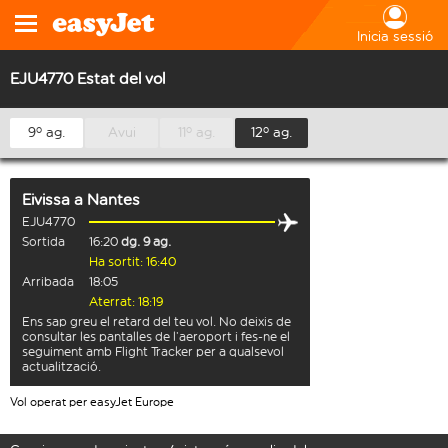
Inicia sessió
EJU4770 Estat del vol
9º ag.
Avui
11º ag.
12º ag.
Eivissa
a
Nantes
EJU4770
Sortida
16:20
dg. 9 ag.
Ha sortit: 16:40
Arribada
18:05
Aterrat: 18:19
Ens sap greu el retard del teu vol. No deixis de
consultar les pantalles de l’aeroport i fes-ne el
seguiment amb Flight Tracker per a qualsevol
actualització.
Vol operat per easyJet Europe