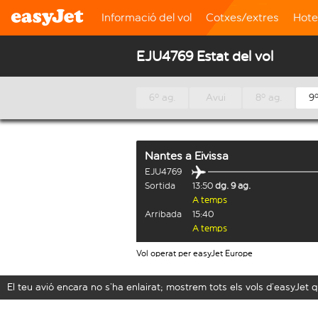
Informació del vol
Cotxes/extres
Hote
EJU4769 Estat del vol
6º ag.
Avui
8º ag.
9º
Nantes
a
Eivissa
EJU4769
Sortida
13:50
dg. 9 ag.
A temps
Arribada
15:40
A temps
Vol operat per easyJet Europe
El teu avió encara no s’ha enlairat; mostrem tots els vols d’easyJe