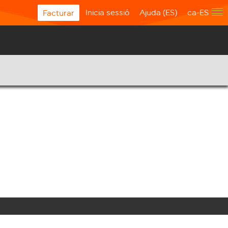
Inicia sessió
Ajuda (ES)
ca-ES
Facturar