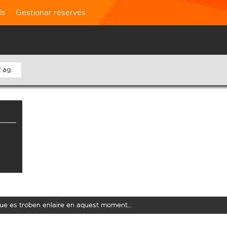
ls
Gestionar reserves
 ag.
t que es troben enlaire en aquest moment…