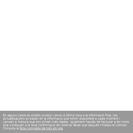
En alguns casos es poden produir canvis d’última hora a la informació final. Les
actualitzacions es basen en la informació que tenim disponible a cada moment i
canvien a mesura que ens envien més dades. Igualment hauràs de facturar a les hores
que s’indiquen a la teva confirmació de reserva, llevat que easyJet t’indiqui el contrari.
Consulta la
llista completa de tots els vols
.