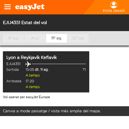
Inicia sessió
EJU4351 Estat del vol
9º ag.
Avui
11º ag.
12º ag.
Lyon
a
Reykjavík Keflavík
EJU4351
Sortida
15:05
dt. 11 ag.
T1
A temps
Arribada
17:20
A temps
Vol operat per easyJet Europe
Canvia a mode paisatge / vista més amplia del mapa.