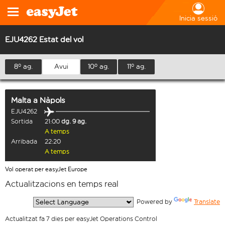
Inicia sessió
EJU4262 Estat del vol
8º ag.
Avui
10º ag.
11º ag.
Malta
a
Nàpols
EJU4262
Sortida
21:00
dg. 9 ag.
A temps
Arribada
22:20
A temps
Vol operat per easyJet Europe
Actualitzacions en temps real
  Powered by 
Translate
Actualitzat fa 7 dies per easyJet Operations Control