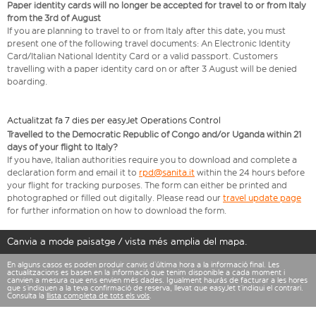
Paper identity cards will no longer be accepted for travel to or from Italy
from the 3rd of August
If you are planning to travel to or from Italy after this date, you must
present one of the following travel documents: An Electronic Identity
Card/Italian National Identity Card or a valid passport. Customers
travelling with a paper identity card on or after 3 August will be denied
boarding.
Actualitzat fa 7 dies per easyJet Operations Control
Travelled to the Democratic Republic of Congo and/or Uganda within 21
days of your flight to Italy?
If you have, Italian authorities require you to download and complete a
declaration form and email it to
rpd@sanita.it
within the 24 hours before
your flight for tracking purposes. The form can either be printed and
photographed or filled out digitally. Please read our
travel update page
for further information on how to download the form.
Canvia a mode paisatge / vista més amplia del mapa.
En alguns casos es poden produir canvis d’última hora a la informació final. Les
actualitzacions es basen en la informació que tenim disponible a cada moment i
canvien a mesura que ens envien més dades. Igualment hauràs de facturar a les hores
que s’indiquen a la teva confirmació de reserva, llevat que easyJet t’indiqui el contrari.
Consulta la
llista completa de tots els vols
.