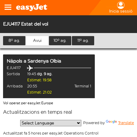
Inicia sessió
EJU4117 Estat del vol
8º ag.
Avui
10º ag.
11º ag.
Nàpols
a
Sardenya Olbia
EJU4117
Sortida
19:45
dg. 9 ag.
Estimat: 19:58
Arribada
20:55
Terminal 1
Estimat: 21:02
Vol operat per easyJet Europe
Actualitzacions en temps real
  Powered by 
Translate
Actualitzat fa 5 hores per easyJet Operations Control