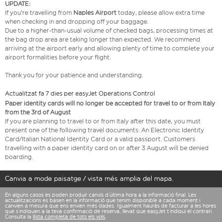
UPDATE:
If you're travelling from
Naples Airport
today, please allow extra time
when checking in and dropping off your baggage.
Due to a higher-than-usual volume of checked bags, processing times at
the bag drop area are taking longer than expected. We recommend
arriving at the airport early and allowing plenty of time to complete your
airport formalities before your flight.
Thank you for your patience and understanding.
Actualitzat fa 7 dies per easyJet Operations Control
Paper identity cards will no longer be accepted for travel to or from Italy
from the 3rd of August
If you are planning to travel to or from Italy after this date, you must
present one of the following travel documents: An Electronic Identity
Card/Italian National Identity Card or a valid passport. Customers
travelling with a paper identity card on or after 3 August will be denied
boarding.
Canvia a mode paisatge / vista més amplia del mapa.
En alguns casos es poden produir canvis d’última hora a la informació final. Les
actualitzacions es basen en la informació que tenim disponible a cada moment i
canvien a mesura que ens envien més dades. Igualment hauràs de facturar a les hores
que s’indiquen a la teva confirmació de reserva, llevat que easyJet t’indiqui el contrari.
Consulta la
llista completa de tots els vols
.