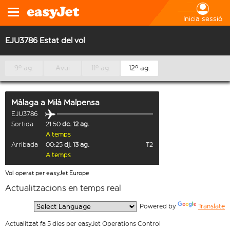
Inicia sessió
EJU3786 Estat del vol
9º ag.
Avui
11º ag.
12º ag.
Màlaga
a
Milà Malpensa
EJU3786
Sortida
21:50
dc. 12 ag.
A temps
Arribada
00:25
dj. 13 ag.
T2
A temps
Vol operat per easyJet Europe
Actualitzacions en temps real
  Powered by 
Translate
Actualitzat fa 5 dies per easyJet Operations Control