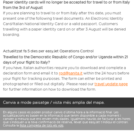
Paper identity cards will no longer be accepted for travel to or from Italy
from the 3rd of August
If you are planning to travel to or from Italy after this date, you must
present one of the following travel documents: An Electronic Identity
Card/Italian National Identity Card or a valid passport. Customers
travelling with a paper identity card on or after 3 August will be denied
boarding.
Actualitzat fa 5 dies per easyJet Operations Control
Travelled to the Democratic Republic of Congo and/or Uganda within 21
days of your flight to Italy?
If you have, Italian authorities require you to download and complete a
declaration form and email it to
rpd@sanita.it
within the 24 hours before
your flight for tracking purposes. The form can either be printed and
photographed or filled out digitally. Please read our
travel update page
for further information on how to download the form.
Canvia a mode paisatge / vista més amplia del mapa.
En alguns casos es poden produir canvis d’última hora a la informació final. Les
actualitzacions es basen en la informació que tenim disponible a cada moment i
canvien a mesura que ens envien més dades. Igualment hauràs de facturar a les hores
que s’indiquen a la teva confirmació de reserva, llevat que easyJet t’indiqui el contrari.
Consulta la
llista completa de tots els vols
.