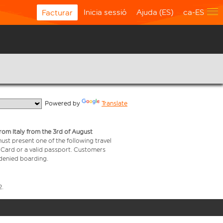
Inicia sessió
Ajuda (ES)
ca-ES
Facturar
  Powered by 
Translate
from Italy from the 3rd of August
 must present one of the following travel
y Card or a valid passport. Customers
e denied boarding.
2.