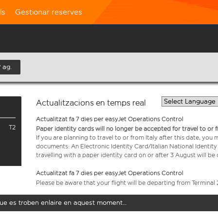
ls
Gestionar reserves
 ag.
Actualitzacions en temps real
Actualitzat fa 7 dies per easyJet Operations Control
T2
Paper identity cards will no longer be accepted for travel to or 
If you are planning to travel to or from Italy after this date, you
documents: An Electronic Identity Card/Italian National Identit
travelling with a paper identity card on or after 3 August will b
Actualitzat fa 7 dies per easyJet Operations Control
Please be aware that your flight will be departing from Terminal 
t que es troben enlaire en aquest moment…