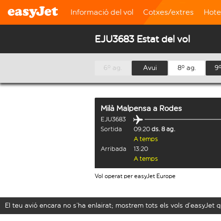
Informació del vol
Cotxes/extres
Hote
EJU3683 Estat del vol
6º ag.
Avui
8º ag.
9º
Milà Malpensa
a
Rodes
EJU3683
Sortida
09:20
ds. 8 ag.
A temps
Arribada
13:20
A temps
Vol operat per easyJet Europe
El teu avió encara no s’ha enlairat; mostrem tots els vols d’easyJe