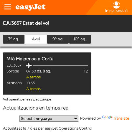
Inicia sessió
EJU3657 Estat del vol
7º ag.
Avui
9º ag.
10º ag.
Milà Malpensa
a
Corfú
EJU3657
Sortida
07:30
ds. 8 ag.
T2
A temps
Arribada
10:35
A temps
Vol operat per easyJet Europe
Actualitzacions en temps real
  Powered by 
Translate
Actualitzat fa 7 dies per easyJet Operations Control