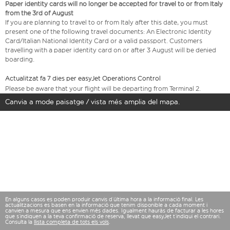
Paper identity cards will no longer be accepted for travel to or from Italy
from the 3rd of August
If you are planning to travel to or from Italy after this date, you must
present one of the following travel documents: An Electronic Identity
Card/Italian National Identity Card or a valid passport. Customers
travelling with a paper identity card on or after 3 August will be denied
boarding.
Actualitzat fa 7 dies per easyJet Operations Control
Please be aware that your flight will be departing from Terminal 2.
Canvia a mode paisatge / vista més amplia del mapa.
En alguns casos es poden produir canvis d’última hora a la informació final. Les
actualitzacions es basen en la informació que tenim disponible a cada moment i
canvien a mesura que ens envien més dades. Igualment hauràs de facturar a les hores
que s’indiquen a la teva confirmació de reserva, llevat que easyJet t’indiqui el contrari.
Consulta la
llista completa de tots els vols
.