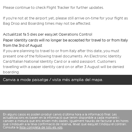
Please continue to check Flight Tracker for further updates.
If you're not at the airport yet, please still arrive on-time for your flight as
Bag Drop and Boarding times may not be affected.
Actualitzat fa 5 dies per easyJet Operations Control
Paper identity cards will no longer be accepted for travel to or from Italy
from the 3rd of August
If you are planning to travel to or from Italy after this date, you must
present one of the following travel documents: An Electronic Identity
Card/Italian National Identity Card or a valid passport. Customers
travelling with a paper identity card on or after 3 August will be denied
boarding.
Canvia a mode paisatge / vista més amplia del mapa.
En alguns casos es poden produir canvis d’última hora a la informació final. Les
actualitzacions es basen en la informació que tenim disponible a cada moment i
canvien a mesura que ens envien més dades. Igualment hauràs de facturar a les hores
que s’indiquen a la teva confirmació de reserva, llevat que easyJet t’indiqui el contrari.
Consulta la
llista completa de tots els vols
.