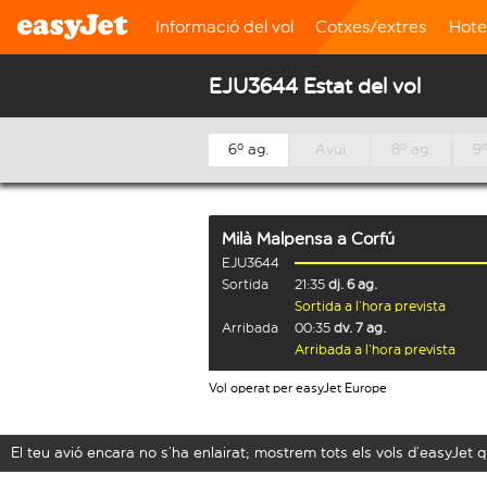
Informació del vol
Cotxes/extres
Hote
EJU3644 Estat del vol
6º ag.
Avui
8º ag.
9º
Milà Malpensa
a
Corfú
EJU3644
Sortida
21:35
dj. 6 ag.
Sortida a l’hora prevista
Arribada
00:35
dv. 7 ag.
Arribada a l’hora prevista
Vol operat per easyJet Europe
El teu avió encara no s’ha enlairat; mostrem tots els vols d’easyJe