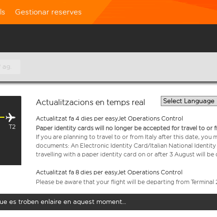
ls
Gestionar reserves
 ag.
Actualitzacions en temps real
Actualitzat fa 4 dies per easyJet Operations Control
T2
Paper identity cards will no longer be accepted for travel to or 
If you are planning to travel to or from Italy after this date, you
documents: An Electronic Identity Card/Italian National Identit
travelling with a paper identity card on or after 3 August will b
Actualitzat fa 8 dies per easyJet Operations Control
Please be aware that your flight will be departing from Terminal 
t que es troben enlaire en aquest moment…