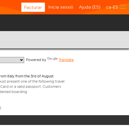
Inicia sessió
Ajuda (ES)
ca-ES
Facturar
  Powered by 
Translate
from Italy from the 3rd of August
 must present one of the following travel
y Card or a valid passport. Customers
e denied boarding.
2