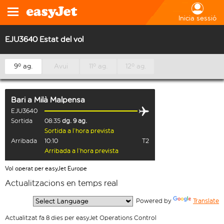
Inicia sessió
EJU3640 Estat del vol
9º ag.
Avui
11º ag.
12º ag.
Bari
a
Milà Malpensa
EJU3640
Sortida
08:35
dg. 9 ag.
Sortida a l’hora prevista
Arribada
10:10
T2
Arribada a l’hora prevista
Vol operat per easyJet Europe
Actualitzacions en temps real
  Powered by 
Translate
Actualitzat fa 8 dies per easyJet Operations Control