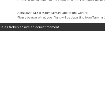
Actualitzat fa 5 dies per easyJet Operations Control
Please be aware that your flight will be departing from Terminal 
t que es troben enlaire en aquest moment…