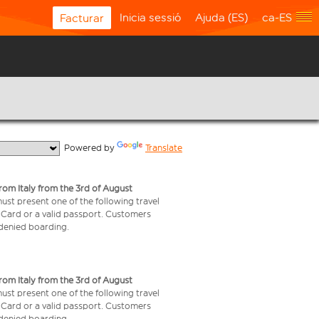
Inicia sessió
Ajuda (ES)
ca-ES
Facturar
  Powered by 
Translate
from Italy from the 3rd of August
 must present one of the following travel
y Card or a valid passport. Customers
e denied boarding.
from Italy from the 3rd of August
 must present one of the following travel
y Card or a valid passport. Customers
e denied boarding.