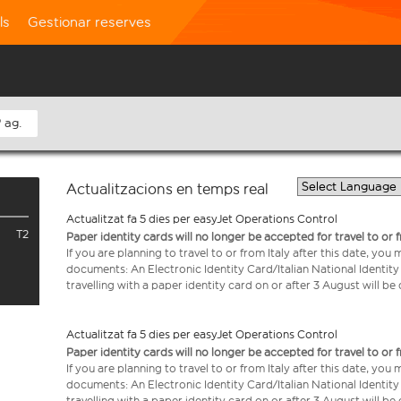
ls
Gestionar reserves
 ag.
Actualitzacions en temps real
Actualitzat fa 5 dies per easyJet Operations Control
T2
Paper identity cards will no longer be accepted for travel to or 
If you are planning to travel to or from Italy after this date, you
documents: An Electronic Identity Card/Italian National Identit
travelling with a paper identity card on or after 3 August will b
Actualitzat fa 5 dies per easyJet Operations Control
Paper identity cards will no longer be accepted for travel to or 
If you are planning to travel to or from Italy after this date, you
documents: An Electronic Identity Card/Italian National Identit
travelling with a paper identity card on or after 3 August will b