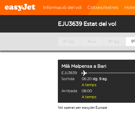
Informació del vol
Cotxes/extres
Hote
EJU3639 Estat del vol
6º ag.
Avui
8º ag.
9º
Milà Malpensa
a
Bari
EJU3639
Sortida
06:20
dg. 9 ag.
A temps
Arribada
08:00
A temps
Vol operat per easyJet Europe