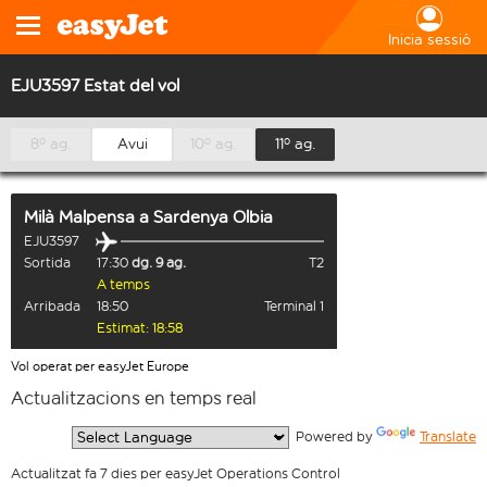
Inicia sessió
EJU3597 Estat del vol
8º ag.
Avui
10º ag.
11º ag.
Milà Malpensa
a
Sardenya Olbia
EJU3597
Sortida
17:30
dg. 9 ag.
T2
A temps
Arribada
18:50
Terminal 1
Estimat: 18:58
Vol operat per easyJet Europe
Actualitzacions en temps real
  Powered by 
Translate
Actualitzat fa 7 dies per easyJet Operations Control