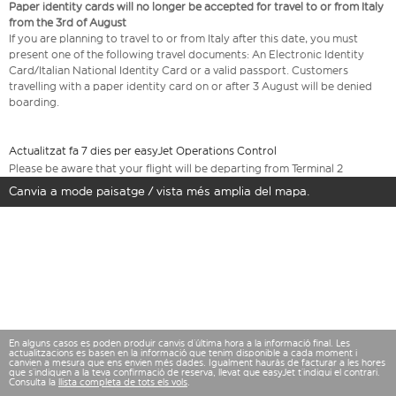
Paper identity cards will no longer be accepted for travel to or from Italy
from the 3rd of August
If you are planning to travel to or from Italy after this date, you must
present one of the following travel documents: An Electronic Identity
Card/Italian National Identity Card or a valid passport. Customers
travelling with a paper identity card on or after 3 August will be denied
boarding.
Actualitzat fa 7 dies per easyJet Operations Control
Please be aware that your flight will be departing from Terminal 2
Canvia a mode paisatge / vista més amplia del mapa.
En alguns casos es poden produir canvis d’última hora a la informació final. Les
actualitzacions es basen en la informació que tenim disponible a cada moment i
canvien a mesura que ens envien més dades. Igualment hauràs de facturar a les hores
que s’indiquen a la teva confirmació de reserva, llevat que easyJet t’indiqui el contrari.
Consulta la
llista completa de tots els vols
.