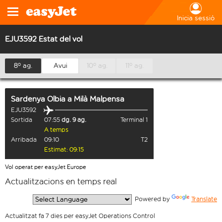
Inicia sessió
EJU3592 Estat del vol
8º ag.
Avui
10º ag.
11º ag.
Sardenya Olbia
a
Milà Malpensa
EJU3592
Sortida
07:55
dg. 9 ag.
Terminal 1
A temps
Arribada
09:10
T2
Estimat: 09:15
Vol operat per easyJet Europe
Actualitzacions en temps real
  Powered by 
Translate
Actualitzat fa 7 dies per easyJet Operations Control