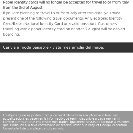
Paper identity cards will no longer be accepted for travel to or from Italy
from the 3rd of August
If you are planning to travel to or from Italy after this date, you must
present one of the following travel documents: An Electronic Identity
Card/Italian National Identity Card or a valid passport. Customers
travelling with a paper identity card on or after 3 August will be denied
boarding.
Canvia a mode paisatge / vista més amplia del mapa.
En alguns casos es poden produir canvis d’última hora a la informació final. Les
actualitzacions es basen en la informació que tenim disponible a cada moment i
canvien a mesura que ens envien més dades. Igualment hauràs de facturar a les hores
que s’indiquen a la teva confirmació de reserva, llevat que easyJet t’indiqui el contrari.
Consulta la
llista completa de tots els vols
.