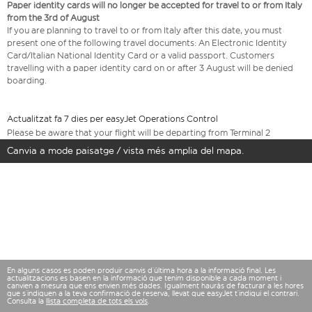
Paper identity cards will no longer be accepted for travel to or from Italy
from the 3rd of August
If you are planning to travel to or from Italy after this date, you must
present one of the following travel documents: An Electronic Identity
Card/Italian National Identity Card or a valid passport. Customers
travelling with a paper identity card on or after 3 August will be denied
boarding.
Actualitzat fa 7 dies per easyJet Operations Control
Please be aware that your flight will be departing from Terminal 2
Canvia a mode paisatge / vista més amplia del mapa.
En alguns casos es poden produir canvis d’última hora a la informació final. Les
actualitzacions es basen en la informació que tenim disponible a cada moment i
canvien a mesura que ens envien més dades. Igualment hauràs de facturar a les hores
que s’indiquen a la teva confirmació de reserva, llevat que easyJet t’indiqui el contrari.
Consulta la
llista completa de tots els vols
.