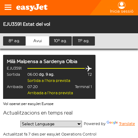
Inicia sessió
EJU3591 Estat del vol
8º ag.
Avui
10º ag.
11º ag.
Milà Malpensa
a
Sardenya Olbia
EJU3591
Sortida
06:00
dg. 9 ag.
T2
Sortida a l’hora prevista
Arribada
07:20
Terminal 1
Arribada a l’hora prevista
Vol operat per easyJet Europe
Actualitzacions en temps real
  Powered by 
Translate
Actualitzat fa 7 dies per easyJet Operations Control