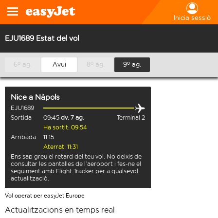
Inicia sessió
EJU1689 Estat del vol
6º ag.
Avui
8º ag.
9º ag.
Nice
a
Nàpols
EJU1689
Sortida
09:45
dv. 7 ag.
Terminal 2
Ha sortit: 09:54
Arribada
11:15
Aterrat: 11:31
Ens sap greu el retard del teu vol. No deixis de
consultar les pantalles de l’aeroport i fes-ne el
seguiment amb Flight Tracker per a qualsevol
actualització.
Vol operat per easyJet Europe
Actualitzacions en temps real