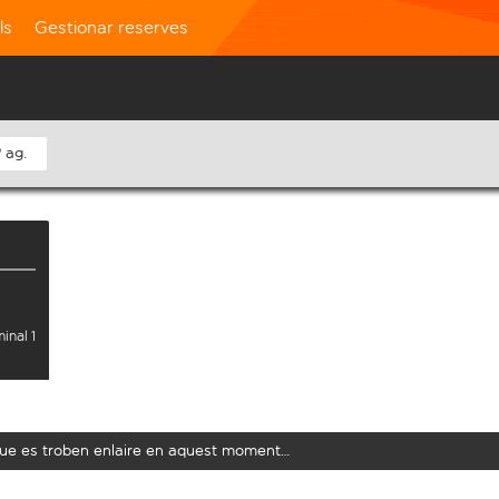
ls
Gestionar reserves
 ag.
inal 1
t que es troben enlaire en aquest moment…