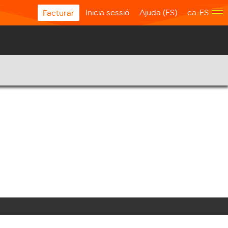
Inicia sessió
Ajuda (ES)
ca-ES
Facturar