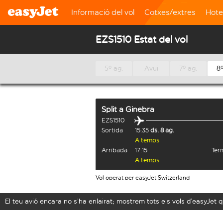
Informació del vol
Cotxes/extres
Hote
EZS1510 Estat del vol
5º ag.
Avui
7º ag.
8º
Split
a
Ginebra
EZS1510
Sortida
15:35
ds. 8 ag.
A temps
Arribada
17:15
Term
A temps
Vol operat per easyJet Switzerland
El teu avió encara no s’ha enlairat; mostrem tots els vols d’easyJe