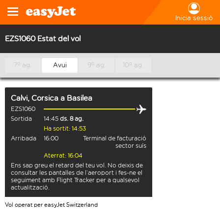
Inicia sessió
EZS1060 Estat del vol
7º ag.
Avui
9º ag.
10º ag.
Calvi, Corsica
a
Basilea
EZS1060
Sortida
14:45
ds. 8 ag.
Ha sortit: 14:53
Arribada
16:00
Terminal de facturació
sector suís
Aterrat: 16:04
Ens sap greu el retard del teu vol. No deixis de
consultar les pantalles de l’aeroport i fes-ne el
seguiment amb Flight Tracker per a qualsevol
actualització.
Vol operat per easyJet Switzerland