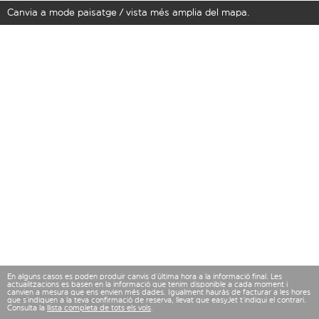
Canvia a mode paisatge / vista més amplia del mapa.
En alguns casos es poden produir canvis d’última hora a la informació final. Les
actualitzacions es basen en la informació que tenim disponible a cada moment i
canvien a mesura que ens envien més dades. Igualment hauràs de facturar a les hores
que s’indiquen a la teva confirmació de reserva, llevat que easyJet t’indiqui el contrari.
Consulta la
llista completa de tots els vols
.