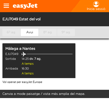
Inicia sessió
EJU7049 Estat del vol
6º ag.
Avui
8º ag.
9º ag.
Màlaga
a
Nantes
EJU7049
Sortida
14:25
dv. 7 ag.
A temps
Arribada
16:30
A temps
Vol operat per easyJet Europe
Canvia a mode paisatge / vista més amplia del mapa.