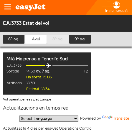
Inicia sessió
EJU3733 Estat del vol
6º ag.
Avui
8º ag.
9º ag.
Milà Malpensa
a
Tenerife Sud
EJU3733
Sortida
14:50
dv. 7 ag.
T2
Ha sortit: 15:06
Arribada
18:30
Estimat: 18:34
Vol operat per easyJet Europe
Actualitzacions en temps real
  Powered by 
Translate
Actualitzat fa 4 dies per easyJet Operations Control