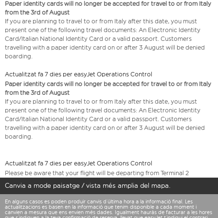
Paper identity cards will no longer be accepted for travel to or from Italy
from the 3rd of August
If you are planning to travel to or from Italy after this date, you must
present one of the following travel documents: An Electronic Identity
Card/Italian National Identity Card or a valid passport. Customers
travelling with a paper identity card on or after 3 August will be denied
boarding.
Actualitzat fa 7 dies per easyJet Operations Control
Paper identity cards will no longer be accepted for travel to or from Italy
from the 3rd of August
If you are planning to travel to or from Italy after this date, you must
present one of the following travel documents: An Electronic Identity
Card/Italian National Identity Card or a valid passport. Customers
travelling with a paper identity card on or after 3 August will be denied
boarding.
Actualitzat fa 7 dies per easyJet Operations Control
Please be aware that your flight will be departing from Terminal 2
Canvia a mode paisatge / vista més amplia del mapa.
En alguns casos es poden produir canvis d’última hora a la informació final. Les
actualitzacions es basen en la informació que tenim disponible a cada moment i
canvien a mesura que ens envien més dades. Igualment hauràs de facturar a les hores
que s’indiquen a la teva confirmació de reserva, llevat que easyJet t’indiqui el contrari.