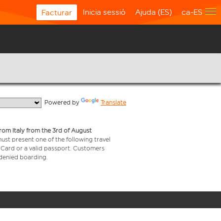
Inicia sessió
Ajuda (ES)
ca-ES
Facturar
  Powered by 
Translate
from Italy from the 3rd of August
 must present one of the following travel
y Card or a valid passport. Customers
e denied boarding.