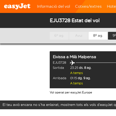
Informació del vol
Cotxes/extres
Hote
EJU3728 Estat del vol
6º ag.
Avui
8º ag.
9º
Eivissa
a
Milà Malpensa
EJU3728
Sortida
23:25
ds. 8 ag.
A temps
Arribada
01:15
dg. 9 ag.
A temps
Vol operat per easyJet Europe
El teu avió encara no s’ha enlairat; mostrem tots els vols d’easyJe