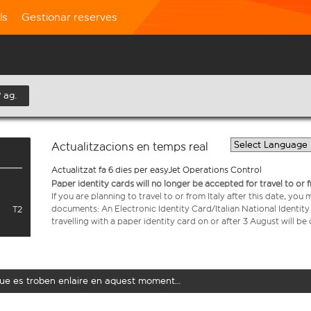
ls
Gestionar reserves
 ag.
Actualitzacions en temps real
Actualitzat fa 6 dies per easyJet Operations Control
Paper identity cards will no longer be accepted for travel to or 
If you are planning to travel to or from Italy after this date, you
documents: An Electronic Identity Card/Italian National Identit
T2
travelling with a paper identity card on or after 3 August will b
t que es troben enlaire en aquest moment…