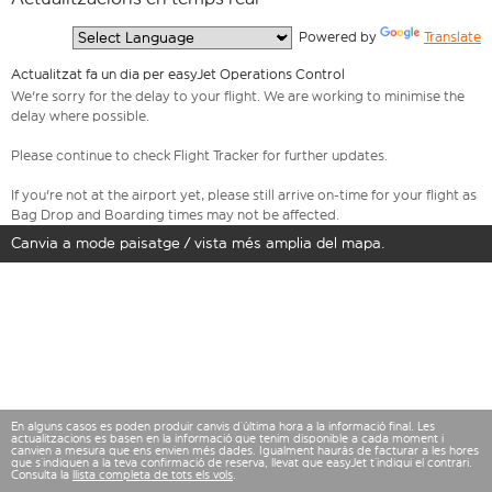
  Powered by 
Translate
Actualitzat fa un dia per easyJet Operations Control
We're sorry for the delay to your flight. We are working to minimise the
delay where possible.
Please continue to check Flight Tracker for further updates.
If you're not at the airport yet, please still arrive on-time for your flight as
Bag Drop and Boarding times may not be affected.
Canvia a mode paisatge / vista més amplia del mapa.
En alguns casos es poden produir canvis d’última hora a la informació final. Les
actualitzacions es basen en la informació que tenim disponible a cada moment i
canvien a mesura que ens envien més dades. Igualment hauràs de facturar a les hores
que s’indiquen a la teva confirmació de reserva, llevat que easyJet t’indiqui el contrari.
Consulta la
llista completa de tots els vols
.