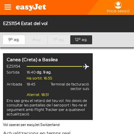
Inicia sessió
EZS1154 Estat del vol
9º ag.
Avui
11º ag.
12º ag.
Canea (Creta)
a
Basilea
EZS1154
Sortida
16:40
dg. 9 ag.
Ha sortit: 16:55
Arribada
18:45
Terminal de facturació
sector suís
Aterrat: 18:51
Ens sap greu el retard del teu vol. No deixis de
consultar les pantalles de l’aeroport i fes-ne el
seguiment amb Flight Tracker per a qualsevol
actualització.
Vol operat per easyJet Switzerland
Actualitzacions en temps real