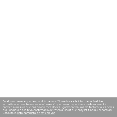
En alguns casos es poden produir canvis d’última hora a la informació final. Les
actualitzacions es basen en la informació que tenim disponible a cada moment i
canvien a mesura que ens envien més dades. Igualment hauràs de facturar a les hores
que s’indiquen a la teva confirmació de reserva, llevat que easyJet t’indiqui el contrari.
Consulta la
llista completa de tots els vols
.