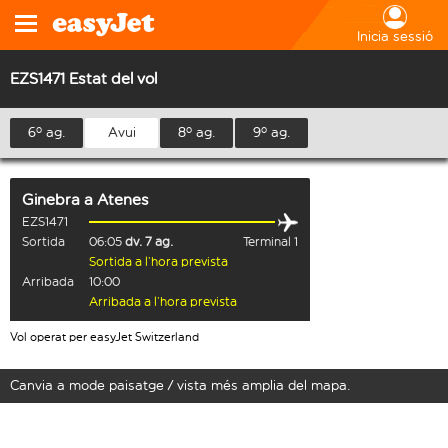
Inicia sessió
EZS1471 Estat del vol
6º ag.
Avui
8º ag.
9º ag.
Ginebra
a
Atenes
EZS1471
Sortida
06:05
dv. 7 ag.
Terminal 1
Sortida a l’hora prevista
Arribada
10:00
Arribada a l’hora prevista
Vol operat per easyJet Switzerland
Canvia a mode paisatge / vista més amplia del mapa.