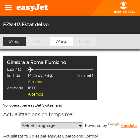
Inicia sessió
EZS1413 Estat del vol
5º ag.
Avui
7º ag.
8º ag.
Ginebra
a
Roma Fiumicino
EZS1413
Sortida
14:25
dv. 7 ag.
Terminal 1
A temps
Arribada
16:00
A temps
Vol operat per easyJet Switzerland
Actualitzacions en temps real
  Powered by 
Translate
Actualitzat fa 6 dies per easyJet Operations Control