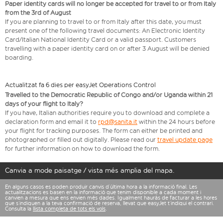
Paper identity cards will no longer be accepted for travel to or from Italy
from the 3rd of August
If you are planning to travel to or from Italy after this date, you must
present one of the following travel documents: An Electronic Identity
Card/Italian National Identity Card or a valid passport. Customers
travelling with a paper identity card on or after 3 August will be denied
boarding.
Actualitzat fa 6 dies per easyJet Operations Control
Travelled to the Democratic Republic of Congo and/or Uganda within 21
days of your flight to Italy?
If you have, Italian authorities require you to download and complete a
declaration form and email it to
rpd@sanita.it
within the 24 hours before
your flight for tracking purposes. The form can either be printed and
photographed or filled out digitally. Please read our
travel update page
for further information on how to download the form.
Canvia a mode paisatge / vista més amplia del mapa.
En alguns casos es poden produir canvis d’última hora a la informació final. Les
actualitzacions es basen en la informació que tenim disponible a cada moment i
canvien a mesura que ens envien més dades. Igualment hauràs de facturar a les hores
que s’indiquen a la teva confirmació de reserva, llevat que easyJet t’indiqui el contrari.
Consulta la
llista completa de tots els vols
.