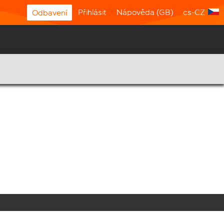
Přihlásit
Nápověda (GB)
cs-CZ
Odbavení