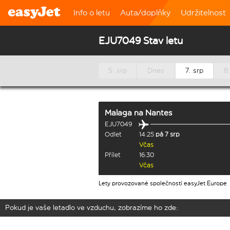
Info o letu
Auta/doplňky
Udržitelnost
EJU7049 Stav letu
5. srp
Dnes
7. srp
8.
Malaga
na
Nantes
EJU7049
Odlet
14:25
pá 7 srp
Včas
Přílet
16:30
Včas
Lety provozované společností easyJet Europe
Pokud je vaše letadlo ve vzduchu, zobrazíme ho zde: