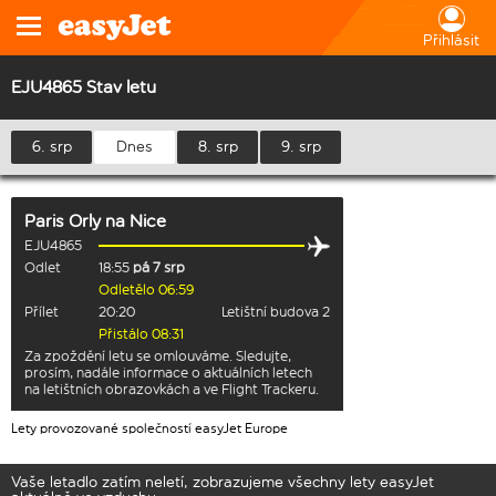
Přihlásit
EJU4865 Stav letu
6. srp
Dnes
8. srp
9. srp
Paris Orly
na
Nice
EJU4865
Odlet
18:55
pá 7 srp
Odletělo 06:59
Přílet
20:20
Letištní budova 2
Přistálo 08:31
Za zpoždění letu se omlouváme. Sledujte,
prosím, nadále informace o aktuálních letech
na letištních obrazovkách a ve Flight Trackeru.
Lety provozované společností easyJet Europe
Vaše letadlo zatím neletí, zobrazujeme všechny lety easyJet