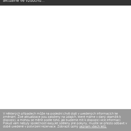
aktuálně ve vzduchu...
V některých případech může na poslední chvíli dojít v uvedených informacích ke
změnám. Živé aktualizace jsou založeny na údajích, které máme v daný okamžik k
dispozici, a mohou se měnit podle toho, jak budeme mít k dispozici více informací.
Pokud vám nebyly společností easyJet sděleny jiné pokyny, musíte se přesto odbavit v
době uvedené v potvrzení rezervace. Zobrazit úplný
seznam všech letů.