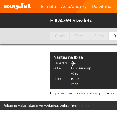
Info o letu
Auta/doplňky
Udržitelnost
EJU4769 Stav letu
6. srp
Dnes
8. srp
9.
Nantes
na
Ibiza
EJU4769
Odlet
13:50
ne 9 srp
Včas
Přílet
15:40
Včas
Lety provozované společností easyJet Europe
Pokud je vaše letadlo ve vzduchu, zobrazíme ho zde: