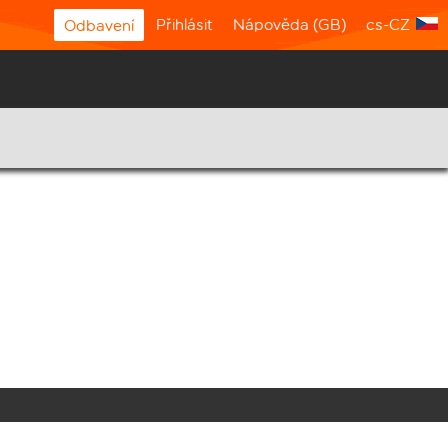
Přihlásit
Nápověda (GB)
cs-CZ
Odbavení