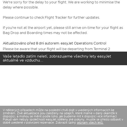
We're sorry for the delay to your flight. We are working to minimise the
delay where possible.
Please continue to check Flight Tracker for further updates.
If you're not at the airport yet, please still arrive on-time for your flight as
Bag Drop and Boarding times may not be affected.
Aktualizováno před 8 dní autorem: easyJet Operations Control
Please be aware that your flight will be departing from Terminal 2
Vaše letadlo zatím neletí, zobrazujeme všechny lety easyJet
aktuálně ve vzduchu...
V některých případech může na poslední chvíli dojít v uvedených informacích ke
změnám. Živé aktualizace jsou založeny na údajích, které máme v daný okamžik k
dispozici, a mohou se měnit podle toho, jak budeme mít k dispozici více informací.
Pokud vám nebyly společností easyJet sděleny jiné pokyny, musíte se přesto odbavit v
době uvedené v potvrzení rezervace. Zobrazit úplný
seznam všech letů.