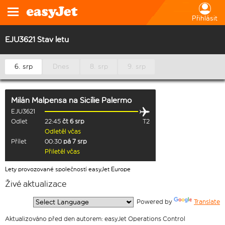
Přihlásit
EJU3621 Stav letu
6. srp
Dnes
8. srp
9. srp
Milán Malpensa
na
Sicílie Palermo
EJU3621
Odlet
22:45
čt 6 srp
T2
Odletěl včas
Přílet
00:30
pá 7 srp
Přiletěl včas
Lety provozované společností easyJet Europe
Živé aktualizace
  Powered by 
Translate
Aktualizováno před den autorem: easyJet Operations Control