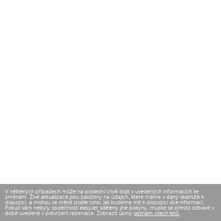
V některých případech může na poslední chvíli dojít v uvedených informacích ke
změnám. Živé aktualizace jsou založeny na údajích, které máme v daný okamžik k
dispozici, a mohou se měnit podle toho, jak budeme mít k dispozici více informací.
Pokud vám nebyly společností easyJet sděleny jiné pokyny, musíte se přesto odbavit v
době uvedené v potvrzení rezervace. Zobrazit úplný
seznam všech letů.