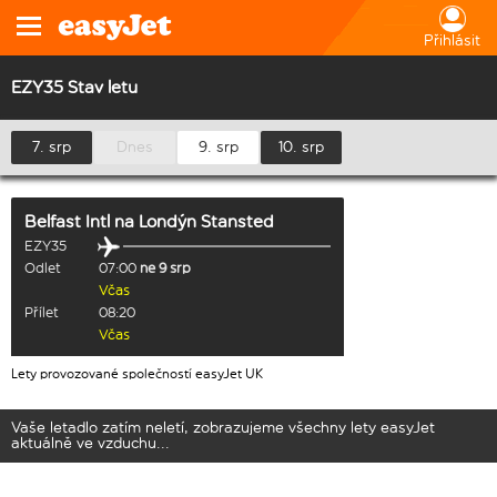
Přihlásit
EZY35 Stav letu
7. srp
Dnes
9. srp
10. srp
Belfast Intl
na
Londýn Stansted
EZY35
Odlet
07:00
ne 9 srp
Včas
Přílet
08:20
Včas
Lety provozované společností easyJet UK
Vaše letadlo zatím neletí, zobrazujeme všechny lety easyJet
aktuálně ve vzduchu...