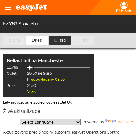
Přihlásit
EZY89 Stav letu
8. srp
Dnes
10. srp
11. srp
Belfast Intl
na
Manchester
EZY89
Odlet
20:50
ne 9 srp
Předpokládaný 08:56
Přílet
21:50
Včas
Lety provozované společností easyJet UK
Živé aktualizace
  Powered by 
Translate
Aktualizováno před 3 hodiny autorem: easyJet Operations Control