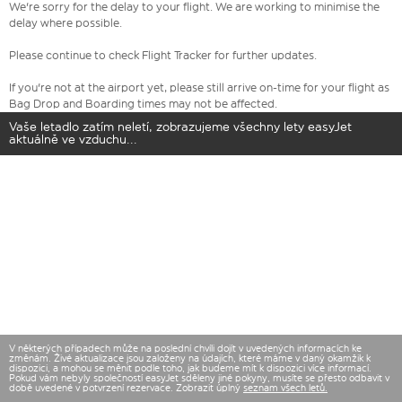
We're sorry for the delay to your flight. We are working to minimise the
delay where possible.
Please continue to check Flight Tracker for further updates.
If you're not at the airport yet, please still arrive on-time for your flight as
Bag Drop and Boarding times may not be affected.
Vaše letadlo zatím neletí, zobrazujeme všechny lety easyJet
aktuálně ve vzduchu...
V některých případech může na poslední chvíli dojít v uvedených informacích ke
změnám. Živé aktualizace jsou založeny na údajích, které máme v daný okamžik k
dispozici, a mohou se měnit podle toho, jak budeme mít k dispozici více informací.
Pokud vám nebyly společností easyJet sděleny jiné pokyny, musíte se přesto odbavit v
době uvedené v potvrzení rezervace. Zobrazit úplný
seznam všech letů.