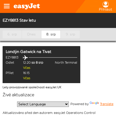
Přihlásit
EZY8813 Stav letu
6. srp
Dnes
8. srp
9. srp
Londýn Gatwick
na
Tivat
EZY8813
Odlet
12:20
so 8 srp
North Terminal
Včas
Přílet
16:15
Včas
Lety provozované společností easyJet UK
Živé aktualizace
  Powered by 
Translate
Aktualizováno před den autorem: easyJet Operations Control