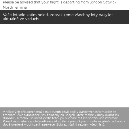
Please be advised that your flight is departing from London Gatwick
North Terminal
Vaše letadlo zatím neletí, zobrazujeme všechny lety easyJet
aktuálně ve vzduchu...
V některých případech může na poslední chvíli dojít v uvedených informacích ke
změnám. Živé aktualizace jsou založeny na údajích, které máme v daný okamžik k
dispozici, a mohou se měnit podle toho, jak budeme mít k dispozici více informací.
Pokud vám nebyly společností easyJet sděleny jiné pokyny, musíte se přesto odbavit v
době uvedené v potvrzení rezervace. Zobrazit úplný
seznam všech letů.