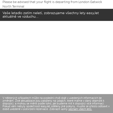
Please be advised that your flight is departing from London Gatwick
North Terminal
Vaše letadlo zatím neletí, zobrazujeme všechny lety easyJet
aktuálně ve vzduchu...
V některých případech může na poslední chvíli dojít v uvedených informacích ke
změnám. Živé aktualizace jsou založeny na údajích, které máme v daný okamžik k
dispozici, a mohou se měnit podle toho, jak budeme mít k dispozici více informací.
Pokud vám nebyly společností easyJet sděleny jiné pokyny, musíte se přesto odbavit v
době uvedené v potvrzení rezervace. Zobrazit úplný
seznam všech letů.