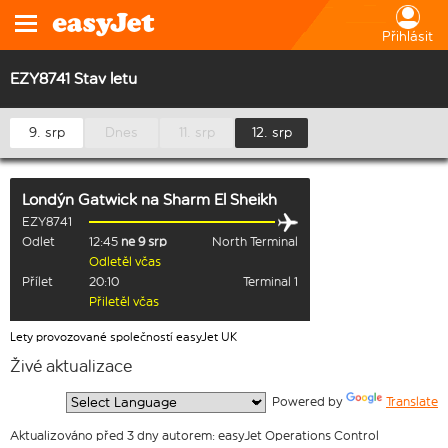
Přihlásit
EZY8741 Stav letu
9. srp
Dnes
11. srp
12. srp
Londýn Gatwick
na
Sharm El Sheikh
EZY8741
Odlet
12:45
ne 9 srp
North Terminal
Odletěl včas
Přílet
20:10
Terminal 1
Přiletěl včas
Lety provozované společností easyJet UK
Živé aktualizace
  Powered by 
Translate
Aktualizováno před 3 dny autorem: easyJet Operations Control