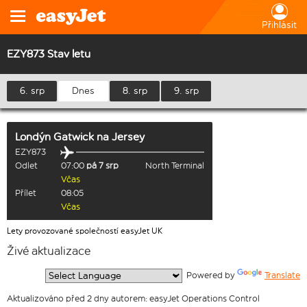
Přihlásit
EZY873 Stav letu
6. srp
Dnes
8. srp
9. srp
Londýn Gatwick
na
Jersey
EZY873
Odlet
07:00
pá 7 srp
North Terminal
Včas
Přílet
08:05
Včas
Lety provozované společností easyJet UK
Živé aktualizace
  Powered by 
Translate
Aktualizováno před 2 dny autorem: easyJet Operations Control