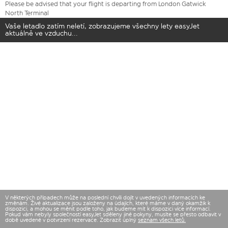
Please be advised that your flight is departing from London Gatwick
North Terminal
Vaše letadlo zatím neletí, zobrazujeme všechny lety easyJet
aktuálně ve vzduchu...
V některých případech může na poslední chvíli dojít v uvedených informacích ke
změnám. Živé aktualizace jsou založeny na údajích, které máme v daný okamžik k
dispozici, a mohou se měnit podle toho, jak budeme mít k dispozici více informací.
Pokud vám nebyly společností easyJet sděleny jiné pokyny, musíte se přesto odbavit v
době uvedené v potvrzení rezervace. Zobrazit úplný
seznam všech letů.