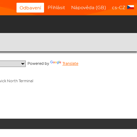
Přihlásit
Nápověda (GB)
cs-CZ
Odbavení
  Powered by 
Translate
wick North Terminal