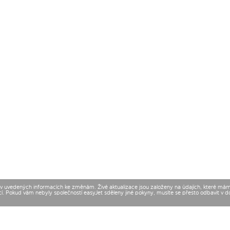
t v uvedených informacích ke změnám. Živé aktualizace jsou založeny na údajích, které má
cí. Pokud vám nebyly společností easyJet sděleny jiné pokyny, musíte se přesto odbavit v 