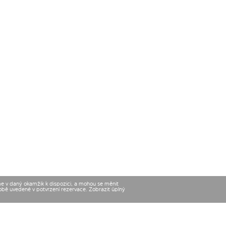
me v daný okamžik k dispozici, a mohou se měnit
době uvedené v potvrzení rezervace. Zobrazit úplný