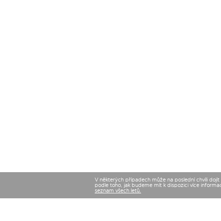
V některých případech může na poslední chvíli dojí
podle toho, jak budeme mít k dispozici více informa
seznam všech letů.