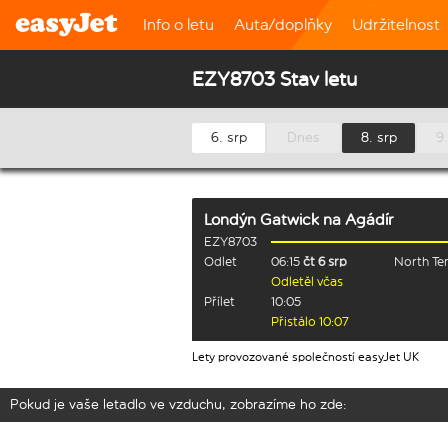
Info o letu
Auta/doplňky
Udržitelnost
EZY8703 Stav letu
6. srp
Dnes
8. srp
9.
Londýn Gatwick
na
Agádír
EZY8703
Odlet
06:15
čt 6 srp
North Te
Odletěl včas
Přílet
10:05
Přistálo 10:07
Lety provozované společností easyJet UK
Pokud je vaše letadlo ve vzduchu, zobrazíme ho zde: