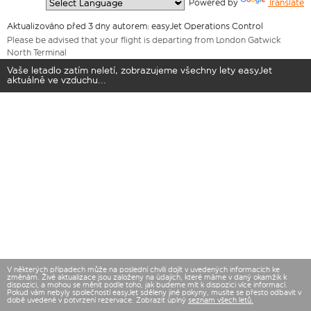
  Powered by 
Translate
Aktualizováno před 3 dny autorem: easyJet Operations Control
Please be advised that your flight is departing from London Gatwick
North Terminal
Vaše letadlo zatím neletí, zobrazujeme všechny lety easyJet
aktuálně ve vzduchu...
V některých případech může na poslední chvíli dojít v uvedených informacích ke
změnám. Živé aktualizace jsou založeny na údajích, které máme v daný okamžik k
dispozici, a mohou se měnit podle toho, jak budeme mít k dispozici více informací.
Pokud vám nebyly společností easyJet sděleny jiné pokyny, musíte se přesto odbavit v
době uvedené v potvrzení rezervace. Zobrazit úplný
seznam všech letů.