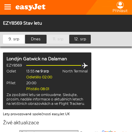
Přihlásit
EZY8569 Stav letu
9. srp
Dnes
11. srp
12. srp
Londýn Gatwick
na
Dalaman
EZY8569
Odlet
13:55
ne 9 srp
North Terminal
Odletělo 02:00
Přílet
20:00
Přistálo 08:01
Za zpoždění letu se omlouváme. Sledujte,
prosím, nadále informace o aktuálních letech
na letištních obrazovkách a ve Flight Trackeru.
Lety provozované společností easyJet UK
Živé aktualizace